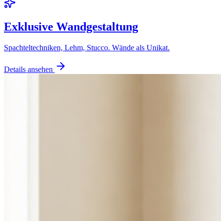
Exklusive Wandgestaltung
Spachteltechniken, Lehm, Stucco. Wände als Unikat.
Details ansehen